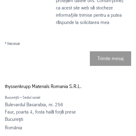
protejăm datele dvs. Consimționez
ca acest site web să stocheze
informațiile trimise pentru a putea
răspunde la solicitarea mea
* Necesar
Trimite mesaj
thyssenkrupp Materials Romania S.R.L.
București – Sediul social
Bulevardul Basarabia, nr. 256
Faur, poarta 4, fosta hală forjă prese
București
România