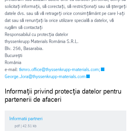
solicitați informații, să corectați, să restricționați sau să ștergeți
datele dvs. sau să vă retrageți orice consimțământ pe care l-ați
dat sau să renunțați la orice utilizare specială a datelor, vă
rugăm să contactați
Responsabilul cu protecția datelor
thyssenkrupp Materials România S.R.L.
Blv. 256, Basarabia.
București
România
e-mail:
tkmro.office@thyssenkrupp-materials.com;
George.Jora@thyssenkrupp-materials.com
Informații privind protecția datelor pentru
partenerii de afaceri
Informatii partneri
pdf
| 42.51 kb