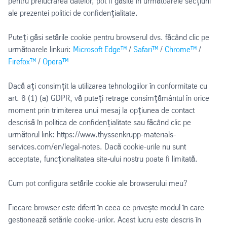
pentru prelucrarea datelor, pot fi găsite în următoarele secțiuni
ale prezentei politici de confidențialitate.
Puteți găsi setările cookie pentru browserul dvs. făcând clic pe
următoarele linkuri:
Microsoft Edge™
/
Safari™
/
Chrome™
/
Firefox™
/
Opera™
Dacă ați consimțit la utilizarea tehnologiilor în conformitate cu
art. 6 (1) (a) GDPR, vă puteți retrage consimțământul în orice
moment prin trimiterea unui mesaj la opțiunea de contact
descrisă în politica de confidențialitate sau făcând clic pe
următorul link: https://www.thyssenkrupp-materials-
services.com/en/legal-notes. Dacă cookie-urile nu sunt
acceptate, funcționalitatea site-ului nostru poate fi limitată.
Cum pot configura setările cookie ale browserului meu?
Fiecare browser este diferit în ceea ce privește modul în care
gestionează setările cookie-urilor. Acest lucru este descris în