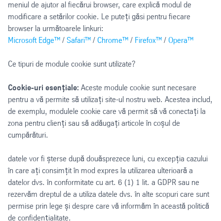
meniul de ajutor al fiecărui browser, care explică modul de
modificare a setărilor cookie. Le puteți găsi pentru fiecare
browser la următoarele linkuri:
Microsoft Edge™
/
Safari™
/
Chrome™
/
Firefox™
/
Opera™
Ce tipuri de module cookie sunt utilizate?
Cookie-uri esențiale:
Aceste module cookie sunt necesare
pentru a vă permite să utilizați site-ul nostru web. Acestea includ,
de exemplu, modulele cookie care vă permit să vă conectați la
zona pentru clienți sau să adăugați articole în coșul de
cumpărături.
datele vor fi șterse după douăsprezece luni, cu excepția cazului
în care ați consimțit în mod expres la utilizarea ulterioară a
datelor dvs. în conformitate cu art. 6 (1) 1 lit. a GDPR sau ne
rezervăm dreptul de a utiliza datele dvs. în alte scopuri care sunt
permise prin lege și despre care vă informăm în această politică
de confidențialitate.