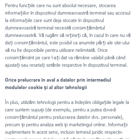
Pentru funcțiile care nu sunt absolut necesare, stocarea
informațiilor în dispozitivul dumneavoastră terminal sau accesul
la informațiile care sunt deja stocate în dispozitivul
dumneavoastră terminal necesită consimțământul
dumneavoastră. Vă rugăm să rețineți că, în cazul în care nu vă
dați consimțământul, este posibil ca anumite părți ale site-ului
să nu fie disponibile pentru utilizare nelimitată. Orice
consimțământ pe care l-ați dat va rămâne valabil până când
ajustați sau resetați setările respective în dispozitivul terminal.
Orice prelucrare în aval a datelor prin intermediul
modulelor cookie și al altor tehnologii
În plus, utilizăm tehnologii pentru a îndeplini obligațiile legale la
care suntem supuși (de exemplu, pentru a putea dovedi
consimțământul pentru prelucrarea datelor dvs. personale),
precum și pentru analiza web și marketingul online. Informații
suplimentare în acest sens, inclusiv temeiul juridic respectiv