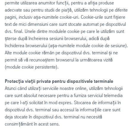
permite utilizarea anumitor funcții, pentru a afișa produse
adecvate sau pentru studii de piață, utilizăm tehnologii pe diferite
pagini, inclusiv așa-numitele cookie-uri. Cookie-urile sunt fișiere
text de mici dimensiuni care sunt stocate automat pe dispozitivul
dvs. final. Unele dintre modulele cookie pe care le utilizăm sunt
șterse după încheierea sesiunii browserului, adică după
închiderea browserului (așa-numitele module cookie de sesiune).
Alte module cookie rămân pe dispozitivul dvs. terminal și ne
permit să vă recunoaștem browserul la următoarea vizită
(module cookie persistente).
Protecția vieții private pentru dispozitivele terminale
Atunci când utilizați serviciile noastre online, utilizăm tehnologii
care sunt absolut necesare pentru a furniza serviciul telemedia
pe care l-ați solicitat în mod expres. Stocarea de informații în
dispozitivul dvs. terminal sau accesul la informațiile care sunt
deja stocate în dispozitivul dvs. terminal nu necesită
consimțământ în acest sens.