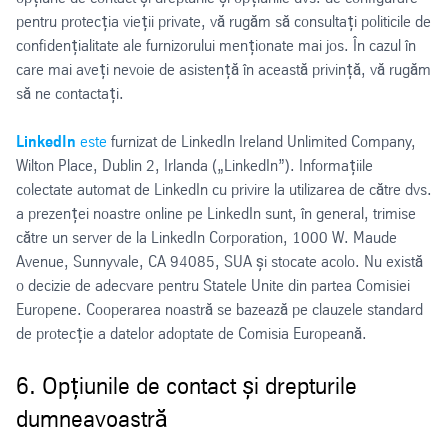
pentru protecția vieții private, vă rugăm să consultați politicile de
confidențialitate ale furnizorului menționate mai jos. În cazul în
care mai aveți nevoie de asistență în această privință, vă rugăm
să ne contactați.
LinkedIn
este
furnizat de LinkedIn Ireland Unlimited Company,
Wilton Place, Dublin 2, Irlanda („LinkedIn”). Informațiile
colectate automat de LinkedIn cu privire la utilizarea de către dvs.
a prezenței noastre online pe LinkedIn sunt, în general, trimise
către un server de la LinkedIn Corporation, 1000 W. Maude
Avenue, Sunnyvale, CA 94085, SUA și stocate acolo. Nu există
o decizie de adecvare pentru Statele Unite din partea Comisiei
Europene. Cooperarea noastră se bazează pe clauzele standard
de protecție a datelor adoptate de Comisia Europeană.
6. Opțiunile de contact și drepturile
dumneavoastră