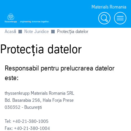
Materials Romania
Căutare
Toggl
Acasă
Note Juridice
Protecția datelor
Protecția datelor
Responsabil pentru prelucrarea datelor
este:
thyssenkrupp Materials Romania SRL
Bd. Basarabia 256, Hala Forja Prese
030352 - București
Tel: +40-21-380-1005
Fax: +40-21-380-1004