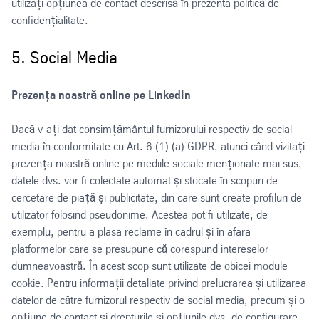
utilizați opțiunea de contact descrisă în prezenta politică de
confidențialitate.
5. Social Media
Prezența noastră online pe LinkedIn
Dacă v-ați dat consimțământul furnizorului respectiv de social
media în conformitate cu Art. 6 (1) (a) GDPR, atunci când vizitați
prezența noastră online pe mediile sociale menționate mai sus,
datele dvs. vor fi colectate automat și stocate în scopuri de
cercetare de piață și publicitate, din care sunt create profiluri de
utilizator folosind pseudonime. Acestea pot fi utilizate, de
exemplu, pentru a plasa reclame în cadrul și în afara
platformelor care se presupune că corespund intereselor
dumneavoastră. În acest scop sunt utilizate de obicei module
cookie. Pentru informații detaliate privind prelucrarea și utilizarea
datelor de către furnizorul respectiv de social media, precum și o
opțiune de contact și drepturile și opțiunile dvs. de configurare