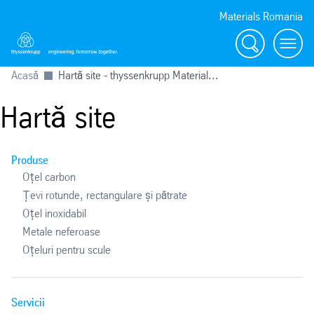
Materials Romania
Căutare
Toggl
Acasă
Hartă site - thyssenkrupp Material...
Hartă site
Produse
Oțel carbon
Țevi rotunde, rectangulare și pătrate
Oțel inoxidabil
Metale neferoase
Oțeluri pentru scule
Servicii